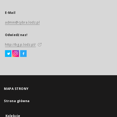
E-Mail
admin@cybra.lodz.pl
Odwiedź nas!
http://bg.p.lodz.pl/
MAPA STRONY
Strona główna
Kolekcje