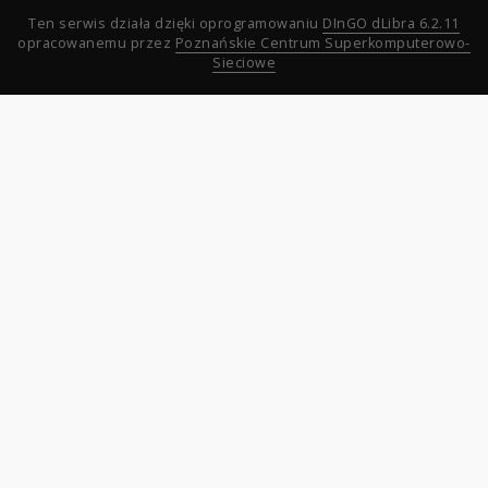
Ten serwis działa dzięki oprogramowaniu
DInGO dLibra 6.2.11
opracowanemu przez
Poznańskie Centrum Superkomputerowo-
Sieciowe