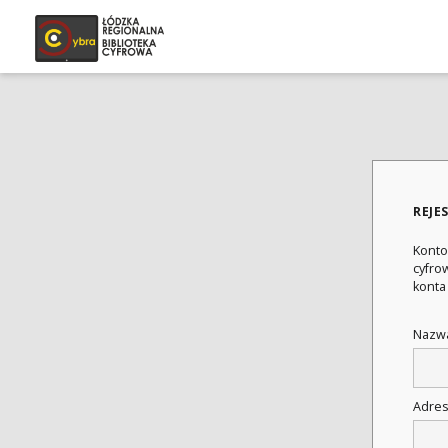
REJE
Konto
cyfrow
konta
Nazwa
Adres