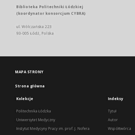
Biblioteka Politechniki Łódzkiej
(koordynator konsorcjum CYBRA)
ul. Wólczańska 223
93-005 Łódź, Polska
MAPA STRONY
Strona główna
Kolekcje
Indeksy
Politechnika Łódzka
Tytuł
Uniwersytet Medyczny
Autor
Instytut Medycyny Pracy im. prof. J. Nofera
Współtwórca