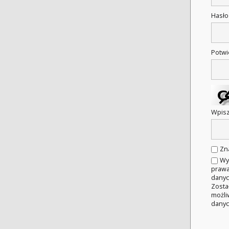
Hasł
Potwi
Wpisz
Zn
Wy
prawa
danyc
Zosta
możli
danyc