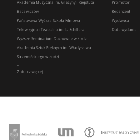
Akademia Muzyczna im. Grażyny i Kiejstuta
Promotor
Bacewiczów
Recenzent
Państwowa Wyższa Szkoła Filmowa
Wydawca
Telewizyjna i Teatralna im. L. Schillera
Data wydania
Wyższe Seminarium Duchowne w Łodzi
Akademia Sztuk Pięknych im. Władysława
Strzemińskiego w Łodzi
...
Zobacz więcej