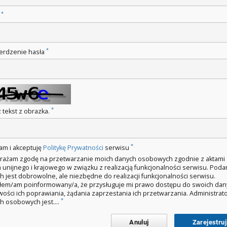
*
o
*
erdzenie hasła
*
 tekst z obrazka.
*
am i akceptuję
Politykę Prywatności
serwisu
rażam zgodę na przetwarzanie moich danych osobowych zgodnie z aktami
 unijnego i krajowego w związku z realizacją funkcjonalności serwisu. Poda
h jest dobrowolne, ale niezbędne do realizacji funkcjonalności serwisu.
łem/am poinformowany/a, że przysługuje mi prawo dostępu do swoich dan
wości ich poprawiania, żądania zaprzestania ich przetwarzania. Administra
*
h osobowych jest....
Anuluj
Zarejestruj