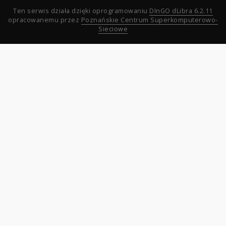
Ten serwis działa dzięki oprogramowaniu
DInGO dLibra 6.2.11
opracowanemu przez
Poznańskie Centrum Superkomputerowo-
Sieciowe