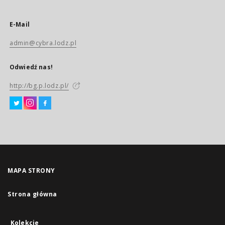
E-Mail
admin@cybra.lodz.pl
Odwiedź nas!
http://bg.p.lodz.pl/
MAPA STRONY
Strona główna
Kolekcje