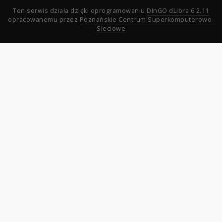
Ten serwis działa dzięki oprogramowaniu
DInGO dLibra 6.2.11
opracowanemu przez
Poznańskie Centrum Superkomputerowo-
Sieciowe