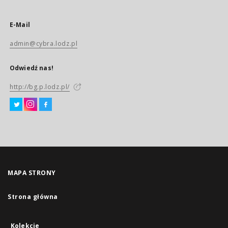
E-Mail
admin@cybra.lodz.pl
Odwiedź nas!
http://bg.p.lodz.pl/
MAPA STRONY
Strona główna
Kolekcje