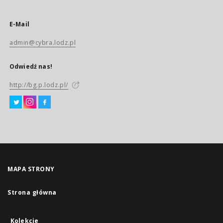
E-Mail
admin@cybra.lodz.pl
Odwiedź nas!
http://bg.p.lodz.pl/
MAPA STRONY
Strona główna
Kolekcje