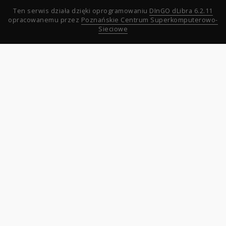
Ten serwis działa dzięki oprogramowaniu
DInGO dLibra 6.2.11
opracowanemu przez
Poznańskie Centrum Superkomputerowo-
Sieciowe