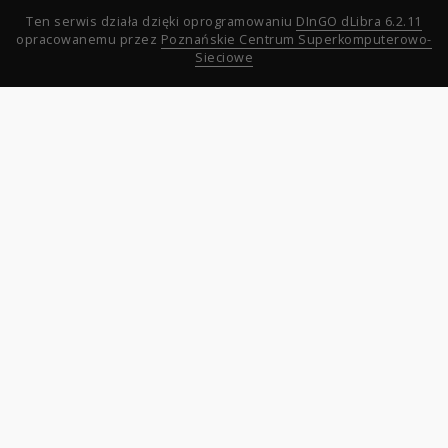
Ten serwis działa dzięki oprogramowaniu
DInGO dLibra 6.2.11
opracowanemu przez
Poznańskie Centrum Superkomputerowo-
Sieciowe