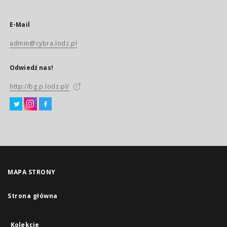
E-Mail
admin@cybra.lodz.pl
Odwiedź nas!
http://bg.p.lodz.pl/
MAPA STRONY
Strona główna
Kolekcje