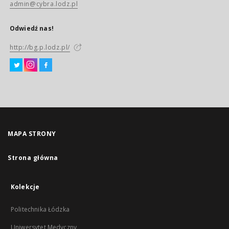
admin@cybra.lodz.pl
Odwiedź nas!
http://bg.p.lodz.pl/
MAPA STRONY
Strona główna
Kolekcje
Politechnika Łódzka
Uniwersytet Medyczny