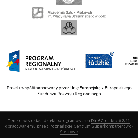
Projekt współfinansowany przez Unię Europejską z Europejskiego
Funduszu Rozwoju Regionalnego
Ten serwis działa dzięki oprogramowaniu
DInGO dLibra 6.2.11
opracowanemu przez
Poznańskie Centrum Superkomputerowo-
Sieciowe