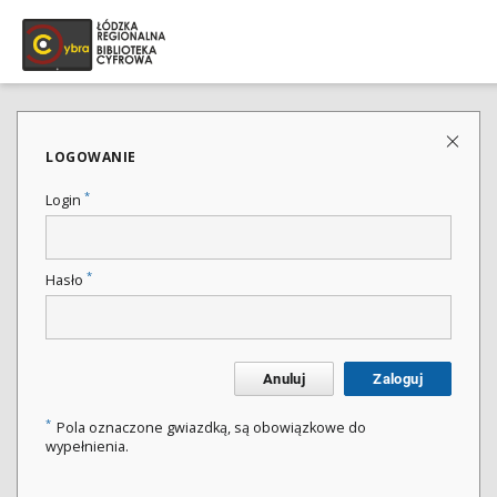
LOGOWANIE
*
Login
*
Hasło
Anuluj
Zaloguj
*
Pola oznaczone gwiazdką, są obowiązkowe do
wypełnienia.