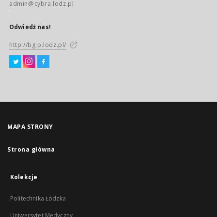
admin@cybra.lodz.pl
Odwiedź nas!
http://bg.p.lodz.pl/
MAPA STRONY
Strona główna
Kolekcje
Politechnika Łódzka
Uniwersytet Medyczny