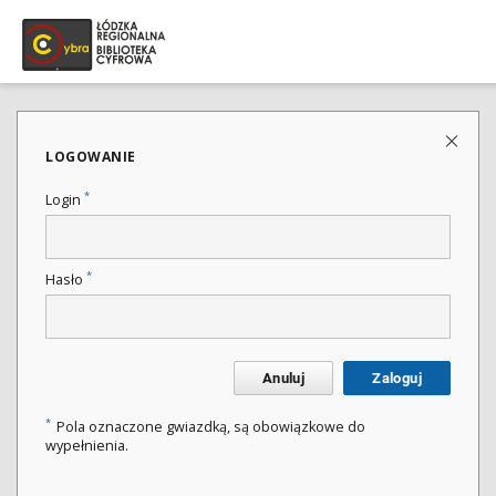
LOGOWANIE
*
Login
*
Hasło
Anuluj
Zaloguj
*
Pola oznaczone gwiazdką, są obowiązkowe do
wypełnienia.