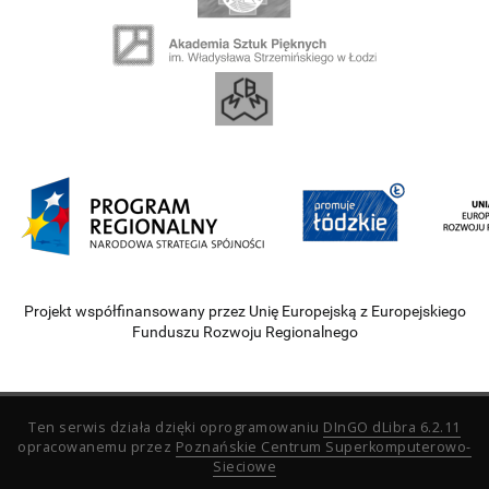
Projekt współfinansowany przez Unię Europejską z Europejskiego
Funduszu Rozwoju Regionalnego
Ten serwis działa dzięki oprogramowaniu
DInGO dLibra 6.2.11
opracowanemu przez
Poznańskie Centrum Superkomputerowo-
Sieciowe