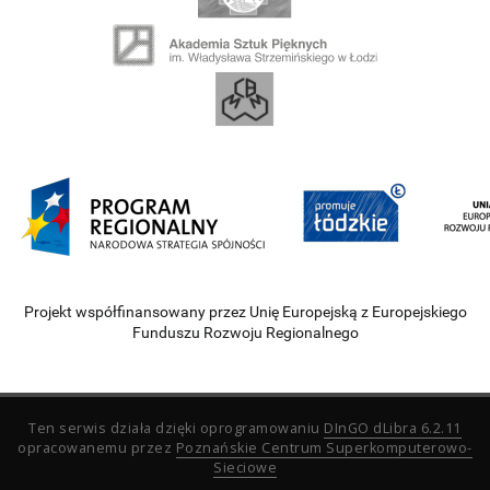
Projekt współfinansowany przez Unię Europejską z Europejskiego
Funduszu Rozwoju Regionalnego
Ten serwis działa dzięki oprogramowaniu
DInGO dLibra 6.2.11
opracowanemu przez
Poznańskie Centrum Superkomputerowo-
Sieciowe