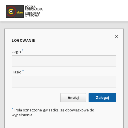
LOGOWANIE
*
Login
*
Hasło
Anuluj
Zaloguj
*
Pola oznaczone gwiazdką, są obowiązkowe do
wypełnienia.