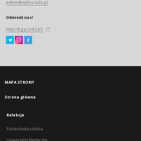
admin@cybra.lodz.pl
Odwiedź nas!
http://bg.p.lodz.pl/
MAPA STRONY
Strona główna
Kolekcje
Politechnika Łódzka
Uniwersytet Medyczny