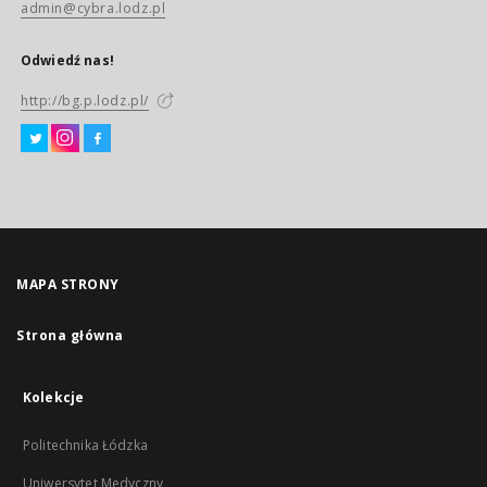
admin@cybra.lodz.pl
Odwiedź nas!
http://bg.p.lodz.pl/
MAPA STRONY
Strona główna
Kolekcje
Politechnika Łódzka
Uniwersytet Medyczny