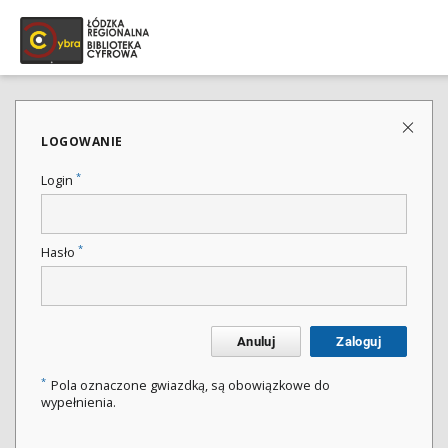
LOGOWANIE
*
Login
*
Hasło
Anuluj
Zaloguj
*
Pola oznaczone gwiazdką, są obowiązkowe do
wypełnienia.