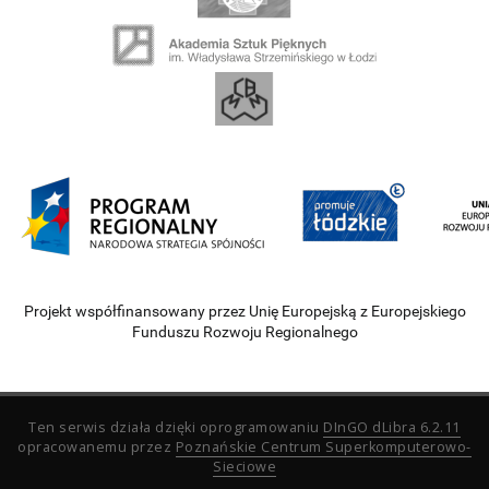
Projekt współfinansowany przez Unię Europejską z Europejskiego
Funduszu Rozwoju Regionalnego
Ten serwis działa dzięki oprogramowaniu
DInGO dLibra 6.2.11
opracowanemu przez
Poznańskie Centrum Superkomputerowo-
Sieciowe