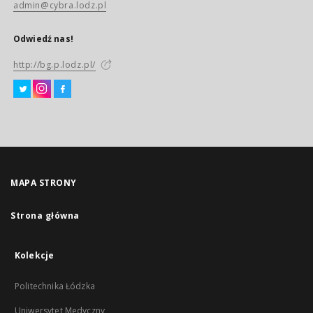
admin@cybra.lodz.pl
Odwiedź nas!
http://bg.p.lodz.pl/
MAPA STRONY
Strona główna
Kolekcje
Politechnika Łódzka
Uniwersytet Medyczny