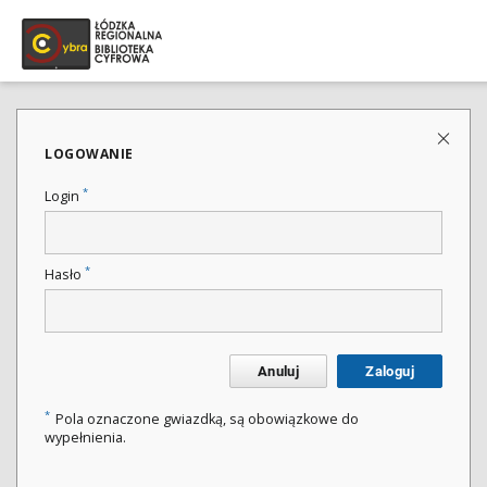
LOGOWANIE
*
Login
*
Hasło
Anuluj
Zaloguj
*
Pola oznaczone gwiazdką, są obowiązkowe do
wypełnienia.