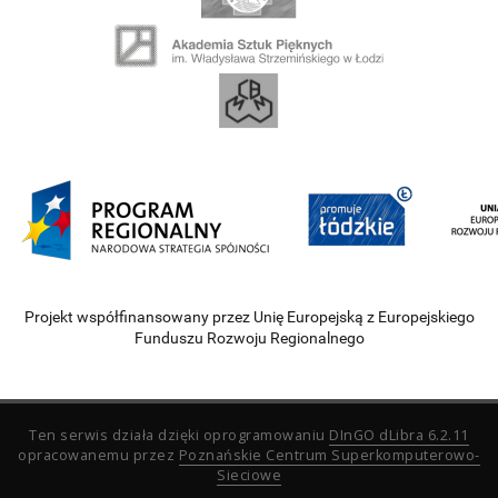
Projekt współfinansowany przez Unię Europejską z Europejskiego
Funduszu Rozwoju Regionalnego
Ten serwis działa dzięki oprogramowaniu
DInGO dLibra 6.2.11
opracowanemu przez
Poznańskie Centrum Superkomputerowo-
Sieciowe