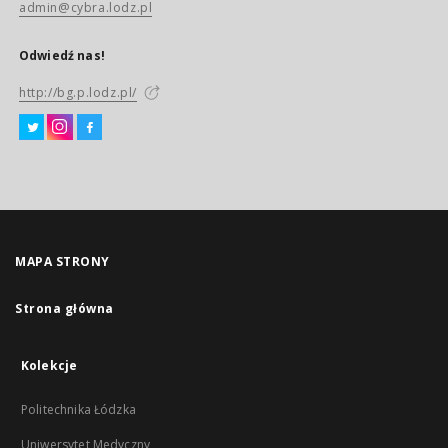
admin@cybra.lodz.pl
Odwiedź nas!
http://bg.p.lodz.pl/
MAPA STRONY
Strona główna
Kolekcje
Politechnika Łódzka
Uniwersytet Medyczny