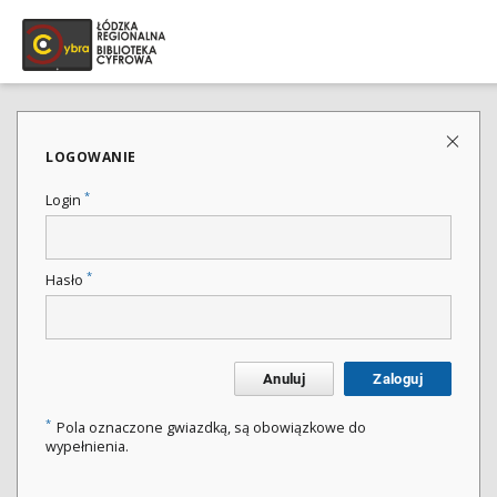
LOGOWANIE
*
Login
*
Hasło
Anuluj
Zaloguj
*
Pola oznaczone gwiazdką, są obowiązkowe do
wypełnienia.