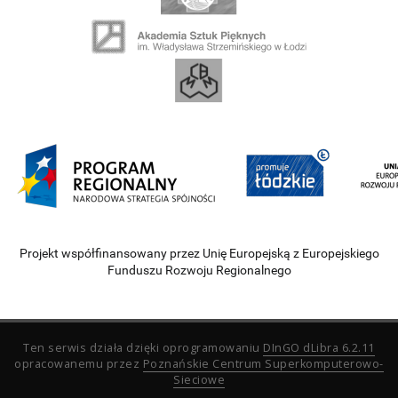
Projekt współfinansowany przez Unię Europejską z Europejskiego
Funduszu Rozwoju Regionalnego
Ten serwis działa dzięki oprogramowaniu
DInGO dLibra 6.2.11
opracowanemu przez
Poznańskie Centrum Superkomputerowo-
Sieciowe