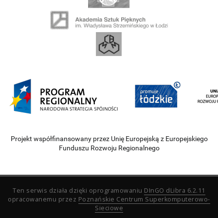
Projekt współfinansowany przez Unię Europejską z Europejskiego
Funduszu Rozwoju Regionalnego
Ten serwis działa dzięki oprogramowaniu
DInGO dLibra 6.2.11
opracowanemu przez
Poznańskie Centrum Superkomputerowo-
Sieciowe