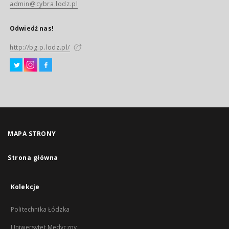
admin@cybra.lodz.pl
Odwiedź nas!
http://bg.p.lodz.pl/
MAPA STRONY
Strona główna
Kolekcje
Politechnika Łódzka
Uniwersytet Medyczny