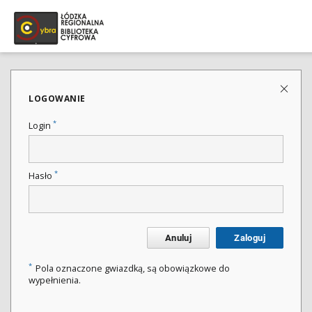
LOGOWANIE
*
Login
*
Hasło
Anuluj
Zaloguj
*
Pola oznaczone gwiazdką, są obowiązkowe do
wypełnienia.