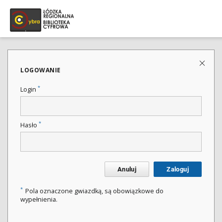
LOGOWANIE
*
Login
*
Hasło
Anuluj
Zaloguj
*
Pola oznaczone gwiazdką, są obowiązkowe do
wypełnienia.