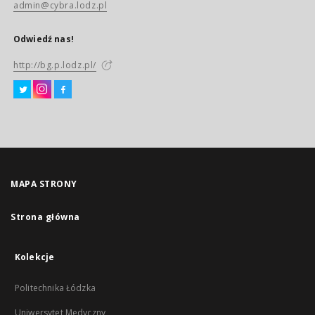
admin@cybra.lodz.pl
Odwiedź nas!
http://bg.p.lodz.pl/
MAPA STRONY
Strona główna
Kolekcje
Politechnika Łódzka
Uniwersytet Medyczny