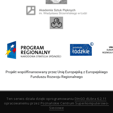
Projekt współfinansowany przez Unię Europejską z Europejskiego
Funduszu Rozwoju Regionalnego
Ten serwis działa dzięki oprogramowaniu
DInGO dLibra 6.2.11
opracowanemu przez
Poznańskie Centrum Superkomputerowo-
Sieciowe