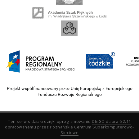
Projekt współfinansowany przez Unię Europejską z Europejskiego
Funduszu Rozwoju Regionalnego
Ten serwis działa dzięki oprogramowaniu
DInGO dLibra 6.2.11
opracowanemu przez
Poznańskie Centrum Superkomputerowo-
Sieciowe