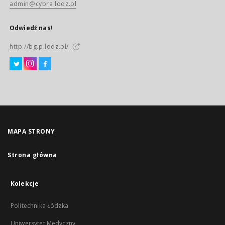
admin@cybra.lodz.pl
Odwiedź nas!
http://bg.p.lodz.pl/
MAPA STRONY
Strona główna
Kolekcje
Politechnika Łódzka
Uniwersytet Medyczny