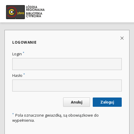
LOGOWANIE
*
Login
*
Hasło
Anuluj
Zaloguj
*
Pola oznaczone gwiazdką, są obowiązkowe do
wypełnienia.