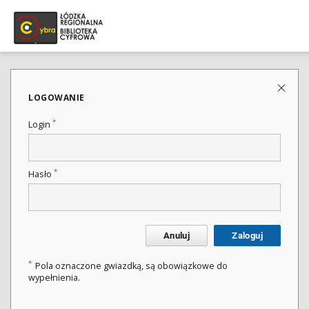
LOGOWANIE
*
Login
*
Hasło
Anuluj
Zaloguj
*
Pola oznaczone gwiazdką, są obowiązkowe do
wypełnienia.