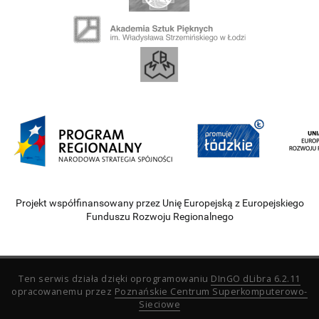
Projekt współfinansowany przez Unię Europejską z Europejskiego
Funduszu Rozwoju Regionalnego
Ten serwis działa dzięki oprogramowaniu
DInGO dLibra 6.2.11
opracowanemu przez
Poznańskie Centrum Superkomputerowo-
Sieciowe