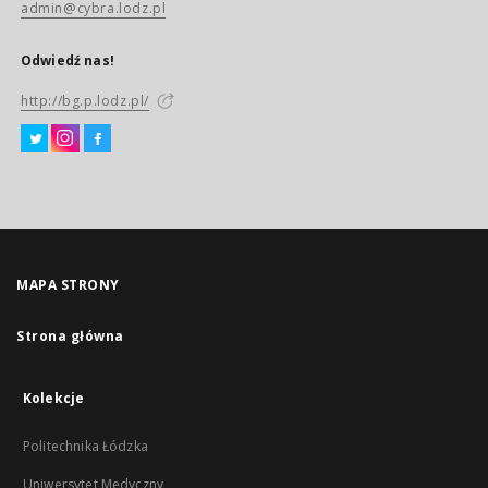
admin@cybra.lodz.pl
Odwiedź nas!
http://bg.p.lodz.pl/
MAPA STRONY
Strona główna
Kolekcje
Politechnika Łódzka
Uniwersytet Medyczny