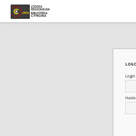
LOG
Login
Hasł