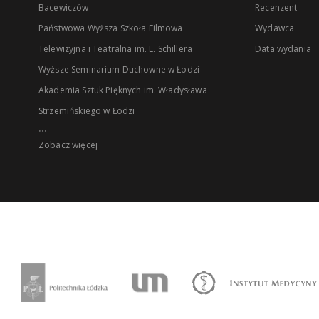
Bacewiczów
Recenzent
Państwowa Wyższa Szkoła Filmowa
Wydawca
Telewizyjna i Teatralna im. L. Schillera
Data wydania
Wyższe Seminarium Duchowne w Łodzi
Akademia Sztuk Pięknych im. Władysława
Strzemińskiego w Łodzi
...
Zobacz więcej