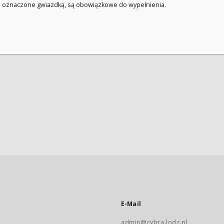
a oznaczone gwiazdką, są obowiązkowe do wypełnienia.
E-Mail
admin@cybra.lodz.pl