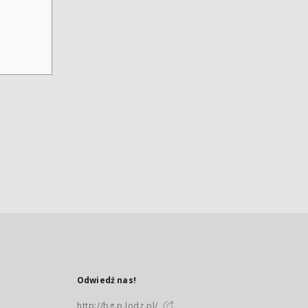
Odwiedź nas!
http://bg.p.lodz.pl/