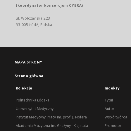
(koordynator konsorcjum CYBRA)
ul. Wólczańska 223
93-005 Łódź, Polska
MAPA STRONY
Strona główna
Kolekcje
Indeksy
Politechnika Łódzka
Tytuł
Uniwersytet Medyczny
Autor
Instytut Medycyny Pracy im. prof. J. Nofera
Współtwórca
Akademia Muzyczna im. Grażyny i Kiejstuta
Promotor