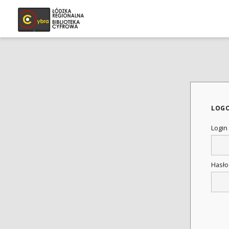
LOG
Login
Hasł