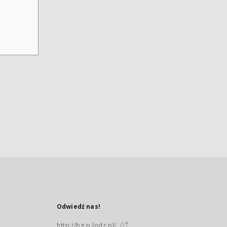
Odwiedź nas!
http://bg.p.lodz.pl/