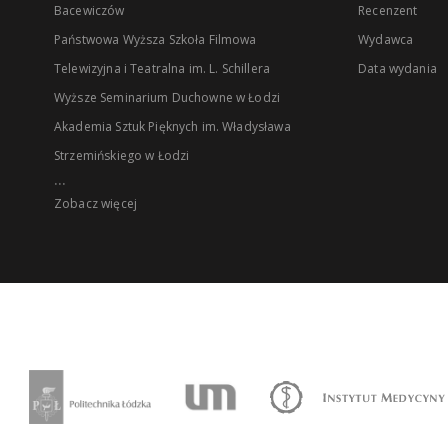
Bacewiczów
Recenzent
Państwowa Wyższa Szkoła Filmowa
Wydawca
Telewizyjna i Teatralna im. L. Schillera
Data wydania
Wyższe Seminarium Duchowne w Łodzi
Akademia Sztuk Pięknych im. Władysława
Strzemińskiego w Łodzi
...
Zobacz więcej