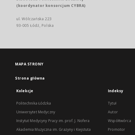
(koordynator konsorcjum CYBRA)
ul. Wólczańska 223
93-005 Łódź, Polska
MAPA STRONY
Strona główna
Kolekcje
Indeksy
Politechnika Łódzka
Tytuł
Uniwersytet Medyczny
Autor
Instytut Medycyny Pracy im. prof. J. Nofera
Współtwórca
Akademia Muzyczna im. Grażyny i Kiejstuta
Promotor