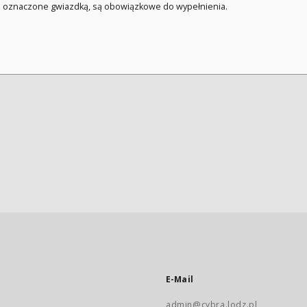
a oznaczone gwiazdką, są obowiązkowe do wypełnienia.
E-Mail
admin@cybra.lodz.pl