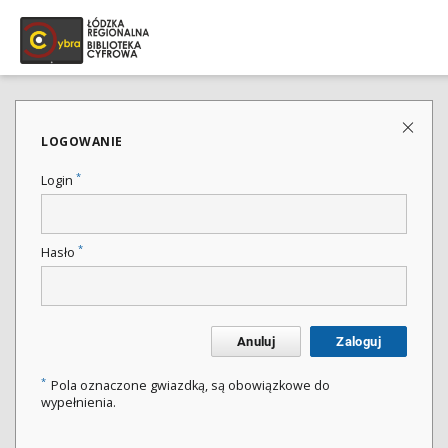
LOGOWANIE
*
Login
*
Hasło
Anuluj
Zaloguj
*
Pola oznaczone gwiazdką, są obowiązkowe do
wypełnienia.