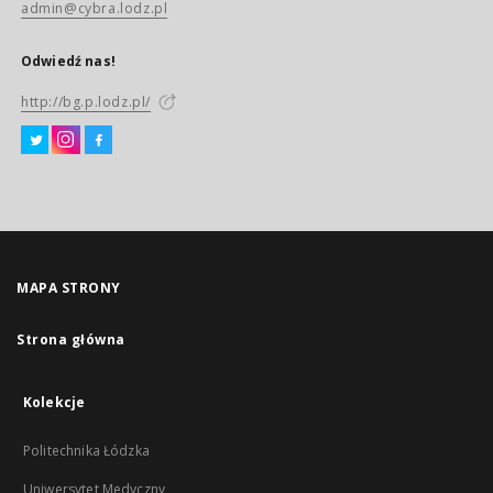
admin@cybra.lodz.pl
Odwiedź nas!
http://bg.p.lodz.pl/
MAPA STRONY
Strona główna
Kolekcje
Politechnika Łódzka
Uniwersytet Medyczny