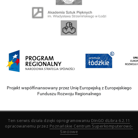
Projekt współfinansowany przez Unię Europejską z Europejskiego
Funduszu Rozwoju Regionalnego
Ten serwis działa dzięki oprogramowaniu
DInGO dLibra 6.2.11
opracowanemu przez
Poznańskie Centrum Superkomputerowo-
Sieciowe