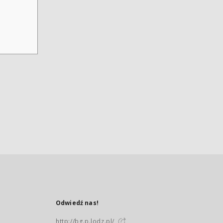
Odwiedź nas!
http://bg.p.lodz.pl/