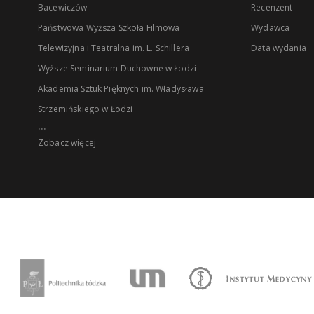
Bacewiczów
Recenzent
Państwowa Wyższa Szkoła Filmowa
Wydawca
Telewizyjna i Teatralna im. L. Schillera
Data wydania
Wyższe Seminarium Duchowne w Łodzi
Akademia Sztuk Pięknych im. Władysława
Strzemińskiego w Łodzi
...
Zobacz więcej