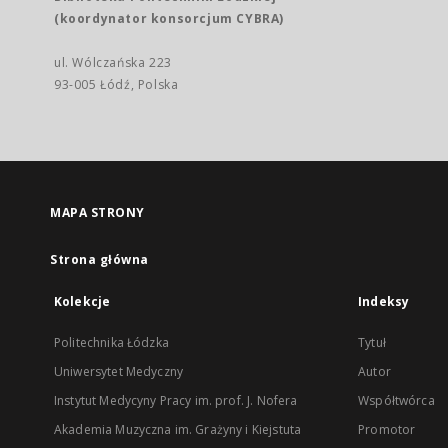
(koordynator konsorcjum CYBRA)
ul. Wólczańska 223
93-005 Łódź, Polska
MAPA STRONY
Strona główna
Kolekcje
Indeksy
Politechnika Łódzka
Tytuł
Uniwersytet Medyczny
Autor
Instytut Medycyny Pracy im. prof. J. Nofera
Współtwórca
Akademia Muzyczna im. Grażyny i Kiejstuta
Promotor