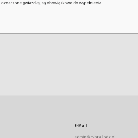
a oznaczone gwiazdką, są obowiązkowe do wypełnienia.
E-Mail
admin@cybra.lodz.pl