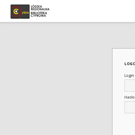
LOG
Login
Hasł