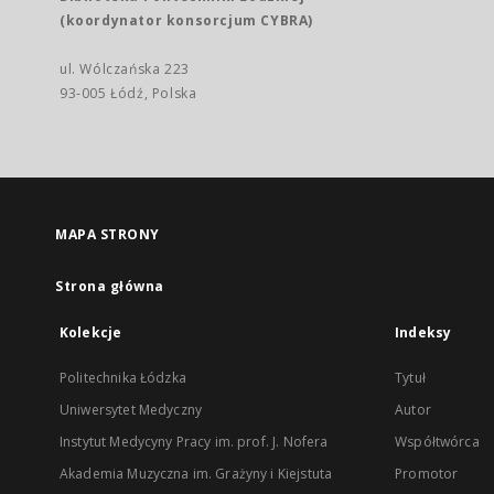
(koordynator konsorcjum CYBRA)
ul. Wólczańska 223
93-005 Łódź, Polska
MAPA STRONY
Strona główna
Kolekcje
Indeksy
Politechnika Łódzka
Tytuł
Uniwersytet Medyczny
Autor
Instytut Medycyny Pracy im. prof. J. Nofera
Współtwórca
Akademia Muzyczna im. Grażyny i Kiejstuta
Promotor