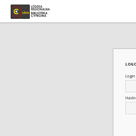
LOG
Login
Hasł