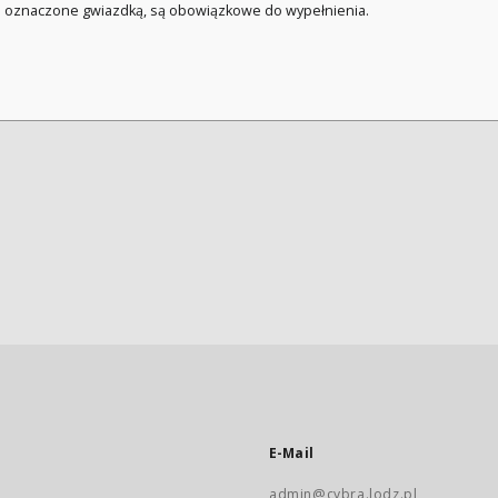
a oznaczone gwiazdką, są obowiązkowe do wypełnienia.
E-Mail
admin@cybra.lodz.pl