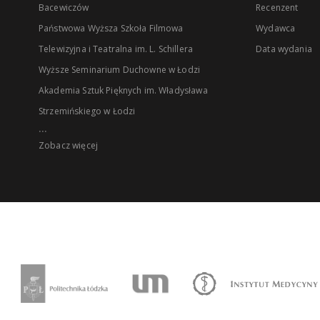
Bacewiczów
Recenzent
Państwowa Wyższa Szkoła Filmowa
Wydawca
Telewizyjna i Teatralna im. L. Schillera
Data wydania
Wyższe Seminarium Duchowne w Łodzi
Akademia Sztuk Pięknych im. Władysława
Strzemińskiego w Łodzi
...
Zobacz więcej