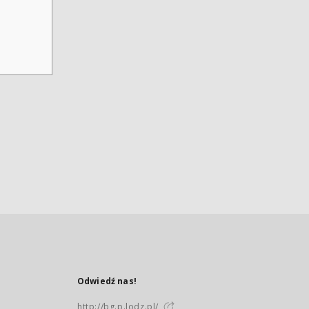
Odwiedź nas!
http://bg.p.lodz.pl/