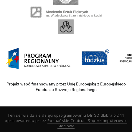
Projekt współfinansowany przez Unię Europejską z Europejskiego
Funduszu Rozwoju Regionalnego
Ten serwis działa dzięki oprogramowaniu
DInGO dLibra 6.2.11
opracowanemu przez
Poznańskie Centrum Superkomputerowo-
Sieciowe