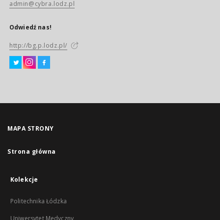
admin@cybra.lodz.pl
Odwiedź nas!
http://bg.p.lodz.pl/
MAPA STRONY
Strona główna
Kolekcje
Politechnika Łódzka
Uniwersytet Medyczny