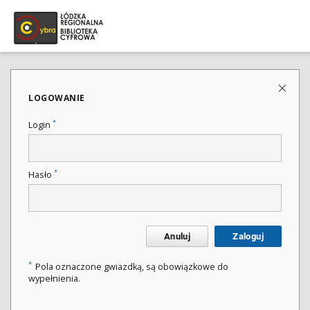
LOGOWANIE
*
Login
*
Hasło
Anuluj
Zaloguj
*
Pola oznaczone gwiazdką, są obowiązkowe do
wypełnienia.