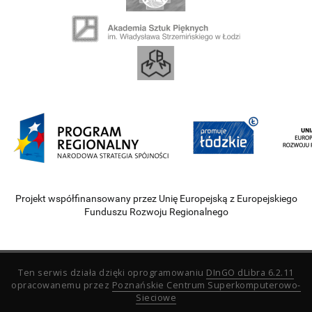
Projekt współfinansowany przez Unię Europejską z Europejskiego
Funduszu Rozwoju Regionalnego
Ten serwis działa dzięki oprogramowaniu
DInGO dLibra 6.2.11
opracowanemu przez
Poznańskie Centrum Superkomputerowo-
Sieciowe