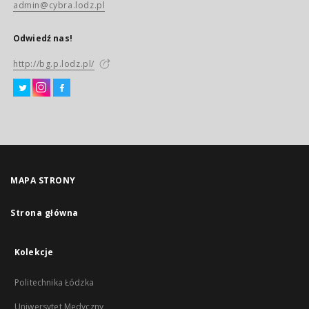
admin@cybra.lodz.pl
Odwiedź nas!
http://bg.p.lodz.pl/
MAPA STRONY
Strona główna
Kolekcje
Politechnika Łódzka
Uniwersytet Medyczny