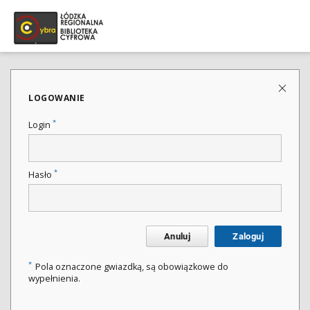
LOGOWANIE
*
Login
*
Hasło
Anuluj
Zaloguj
*
Pola oznaczone gwiazdką, są obowiązkowe do
wypełnienia.