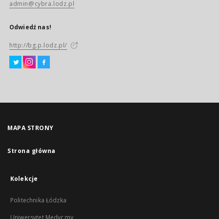
admin@cybra.lodz.pl
Odwiedź nas!
http://bg.p.lodz.pl/
MAPA STRONY
Strona główna
Kolekcje
Politechnika Łódzka
Uniwersytet Medyczny