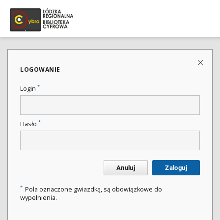
LOGOWANIE
*
Login
*
Hasło
Anuluj
Zaloguj
*
Pola oznaczone gwiazdką, są obowiązkowe do
wypełnienia.