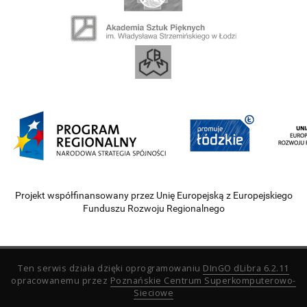
Projekt współfinansowany przez Unię Europejską z Europejskiego
Funduszu Rozwoju Regionalnego
Ten serwis działa dzięki oprogramowaniu
DInGO dLibra 6.2.11
opracowanemu przez
Poznańskie Centrum Superkomputerowo-
Sieciowe