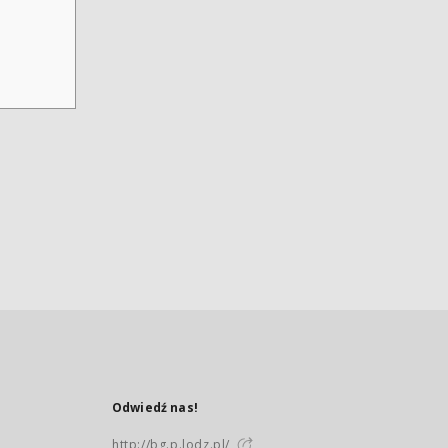
Odwiedź nas!
http://bg.p.lodz.pl/