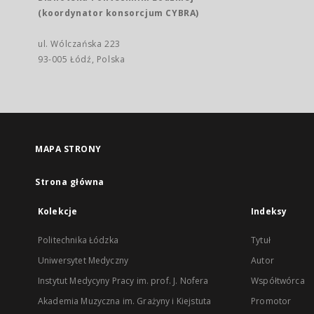
(koordynator konsorcjum CYBRA)
ul. Wólczańska 223
93-005 Łódź, Polska
MAPA STRONY
Strona główna
Kolekcje
Indeksy
Politechnika Łódzka
Tytuł
Uniwersytet Medyczny
Autor
Instytut Medycyny Pracy im. prof. J. Nofera
Współtwórca
Akademia Muzyczna im. Grażyny i Kiejstuta
Promotor