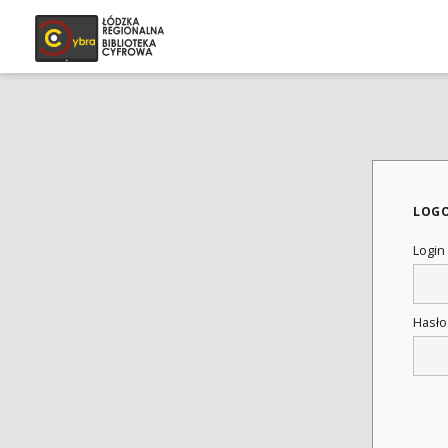
LOG
Login
Hasł