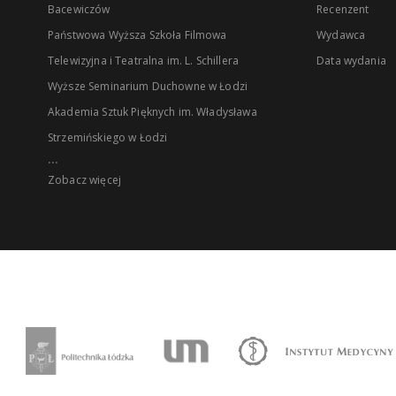
Bacewiczów
Recenzent
Państwowa Wyższa Szkoła Filmowa
Wydawca
Telewizyjna i Teatralna im. L. Schillera
Data wydania
Wyższe Seminarium Duchowne w Łodzi
Akademia Sztuk Pięknych im. Władysława
Strzemińskiego w Łodzi
...
Zobacz więcej