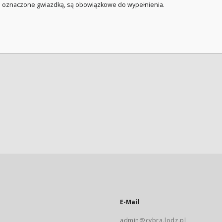
a oznaczone gwiazdką, są obowiązkowe do wypełnienia.
E-Mail
admin@cybra.lodz.pl