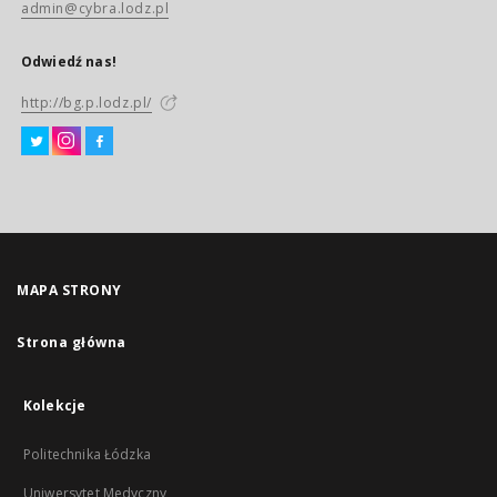
admin@cybra.lodz.pl
Odwiedź nas!
http://bg.p.lodz.pl/
MAPA STRONY
Strona główna
Kolekcje
Politechnika Łódzka
Uniwersytet Medyczny