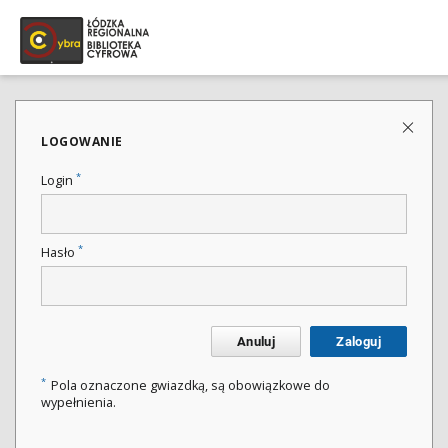
LOGOWANIE
*
Login
*
Hasło
Anuluj
Zaloguj
*
Pola oznaczone gwiazdką, są obowiązkowe do
wypełnienia.