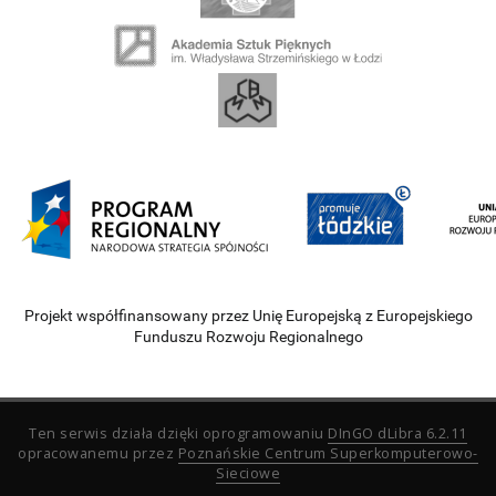
Projekt współfinansowany przez Unię Europejską z Europejskiego
Funduszu Rozwoju Regionalnego
Ten serwis działa dzięki oprogramowaniu
DInGO dLibra 6.2.11
opracowanemu przez
Poznańskie Centrum Superkomputerowo-
Sieciowe