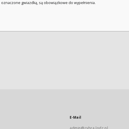
a oznaczone gwiazdką, są obowiązkowe do wypełnienia.
E-Mail
admin@cybra.lodz.pl