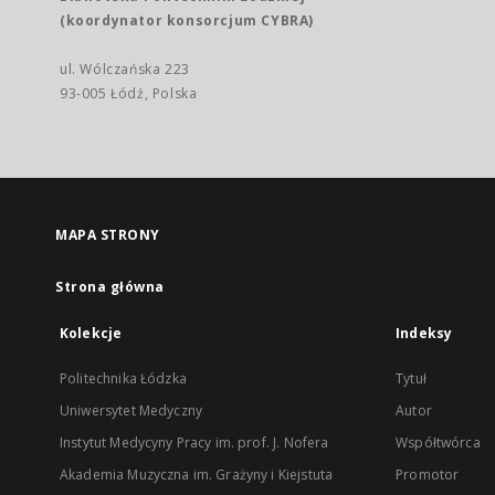
(koordynator konsorcjum CYBRA)
ul. Wólczańska 223
93-005 Łódź, Polska
MAPA STRONY
Strona główna
Kolekcje
Indeksy
Politechnika Łódzka
Tytuł
Uniwersytet Medyczny
Autor
Instytut Medycyny Pracy im. prof. J. Nofera
Współtwórca
Akademia Muzyczna im. Grażyny i Kiejstuta
Promotor