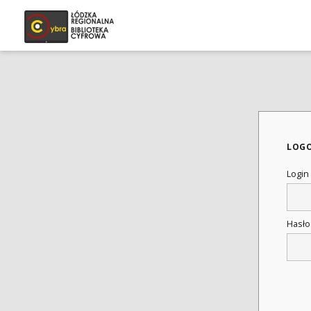
LOG
Login
Hasł