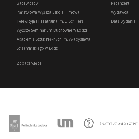
Bacewiczów
Recenzent
Państwowa Wyższa Szkoła Filmowa
Wydawca
Telewizyjna i Teatralna im. L. Schillera
Data wydania
Wyższe Seminarium Duchowne w Łodzi
Akademia Sztuk Pięknych im. Władysława
Strzemińskiego w Łodzi
...
Zobacz więcej