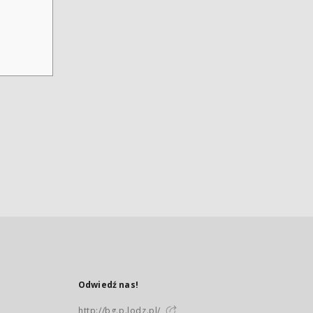
Odwiedź nas!
http://bg.p.lodz.pl/