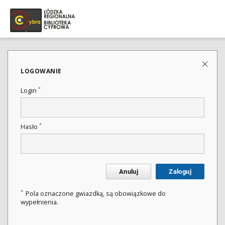
LOGOWANIE
*
Login
*
Hasło
Anuluj
Zaloguj
*
Pola oznaczone gwiazdką, są obowiązkowe do
wypełnienia.