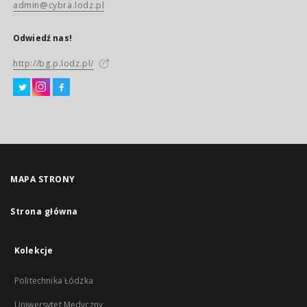
admin@cybra.lodz.pl
Odwiedź nas!
http://bg.p.lodz.pl/
MAPA STRONY
Strona główna
Kolekcje
Politechnika Łódzka
Uniwersytet Medyczny