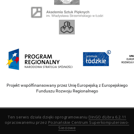
Projekt współfinansowany przez Unię Europejską z Europejskiego
Funduszu Rozwoju Regionalnego
Ten serwis działa dzięki oprogramowaniu
DInGO dLibra 6.2.11
opracowanemu przez
Poznańskie Centrum Superkomputerowo-
Sieciowe