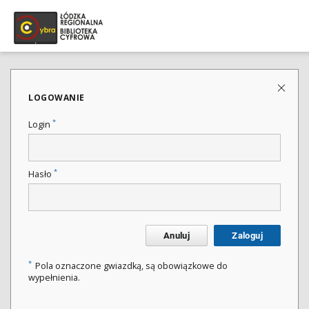
LOGOWANIE
*
Login
*
Hasło
Anuluj
Zaloguj
*
Pola oznaczone gwiazdką, są obowiązkowe do
wypełnienia.