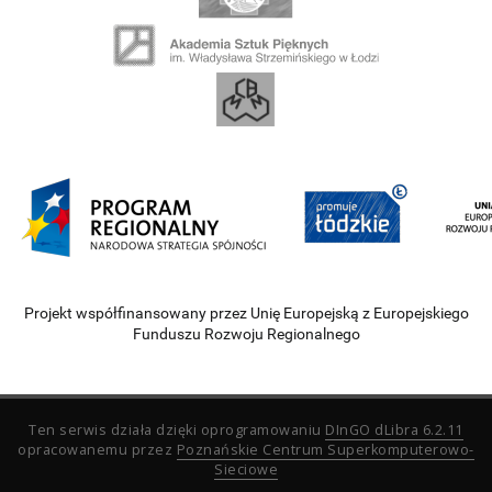
Projekt współfinansowany przez Unię Europejską z Europejskiego
Funduszu Rozwoju Regionalnego
Ten serwis działa dzięki oprogramowaniu
DInGO dLibra 6.2.11
opracowanemu przez
Poznańskie Centrum Superkomputerowo-
Sieciowe