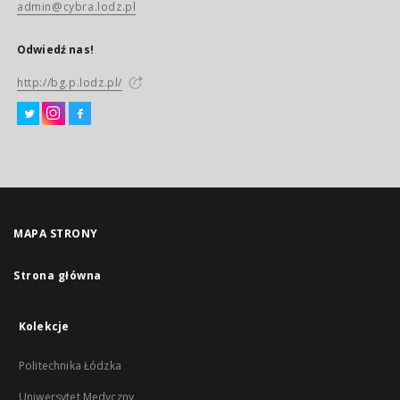
admin@cybra.lodz.pl
Odwiedź nas!
http://bg.p.lodz.pl/
MAPA STRONY
Strona główna
Kolekcje
Politechnika Łódzka
Uniwersytet Medyczny