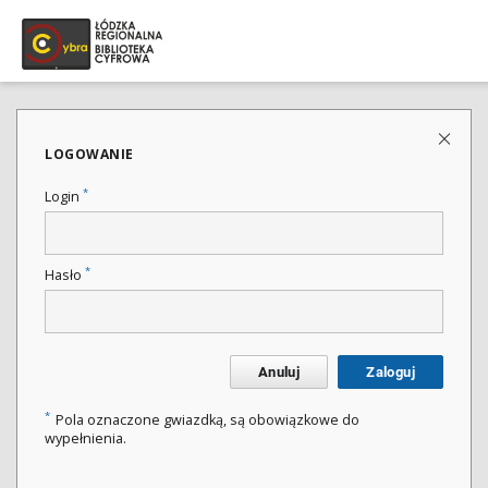
LOGOWANIE
*
Login
*
Hasło
Anuluj
Zaloguj
*
Pola oznaczone gwiazdką, są obowiązkowe do
wypełnienia.