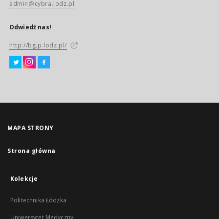
admin@cybra.lodz.pl
Odwiedź nas!
http://bg.p.lodz.pl/
MAPA STRONY
Strona główna
Kolekcje
Politechnika Łódzka
Uniwersytet Medyczny