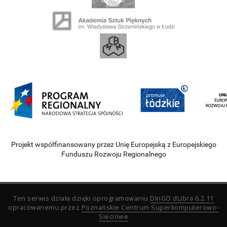
Projekt współfinansowany przez Unię Europejską z Europejskiego
Funduszu Rozwoju Regionalnego
Ten serwis działa dzięki oprogramowaniu
DInGO dLibra 6.2.11
opracowanemu przez
Poznańskie Centrum Superkomputerowo-
Sieciowe