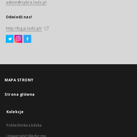
admin@cybra.lodz.pl
Odwiedź nas!
http://bg.p.lodz.pl/
MAPA STRONY
Strona główna
Kolekcje
Politechnika Łódzka
Uniwersytet Medyczny