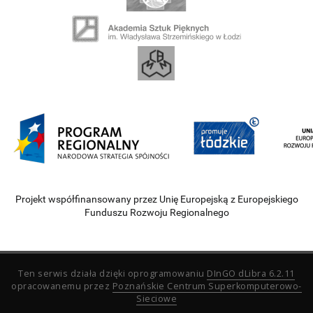
Projekt współfinansowany przez Unię Europejską z Europejskiego
Funduszu Rozwoju Regionalnego
Ten serwis działa dzięki oprogramowaniu
DInGO dLibra 6.2.11
opracowanemu przez
Poznańskie Centrum Superkomputerowo-
Sieciowe