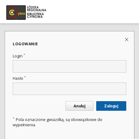
LOGOWANIE
*
Login
*
Hasło
Anuluj
Zaloguj
*
Pola oznaczone gwiazdką, są obowiązkowe do
wypełnienia.