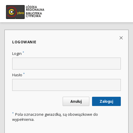
LOGOWANIE
*
Login
*
Hasło
Anuluj
Zaloguj
*
Pola oznaczone gwiazdką, są obowiązkowe do
wypełnienia.