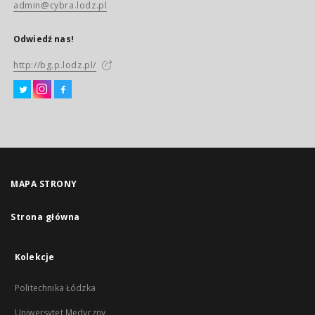
admin@cybra.lodz.pl
Odwiedź nas!
http://bg.p.lodz.pl/
MAPA STRONY
Strona główna
Kolekcje
Politechnika Łódzka
Uniwersytet Medyczny