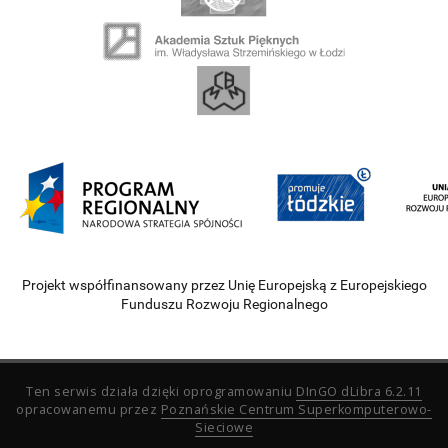
Projekt współfinansowany przez Unię Europejską z Europejskiego
Funduszu Rozwoju Regionalnego
Ten serwis działa dzięki oprogramowaniu
DInGO dLibra 6.2.11
opracowanemu przez
Poznańskie Centrum Superkomputerowo-
Sieciowe