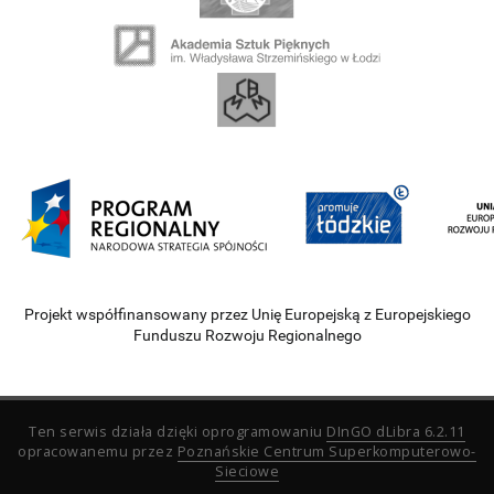
Projekt współfinansowany przez Unię Europejską z Europejskiego
Funduszu Rozwoju Regionalnego
Ten serwis działa dzięki oprogramowaniu
DInGO dLibra 6.2.11
opracowanemu przez
Poznańskie Centrum Superkomputerowo-
Sieciowe