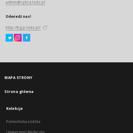
admin@cybra.lodz.pl
Odwiedź nas!
http://bg.p.lodz.pl/
MAPA STRONY
Strona główna
Kolekcje
Politechnika Łódzka
Uniwersytet Medyczny