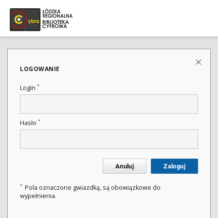
LOGOWANIE
*
Login
*
Hasło
Anuluj
Zaloguj
*
Pola oznaczone gwiazdką, są obowiązkowe do
wypełnienia.