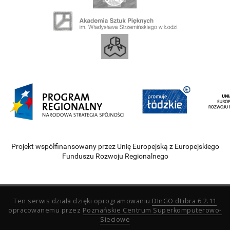
Projekt współfinansowany przez Unię Europejską z Europejskiego
Funduszu Rozwoju Regionalnego
Ten serwis działa dzięki oprogramowaniu
DInGO dLibra 6.2.11
opracowanemu przez
Poznańskie Centrum Superkomputerowo-
Sieciowe