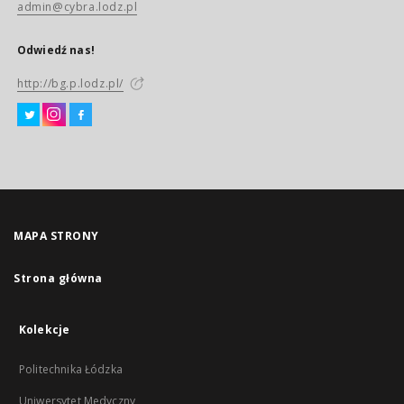
admin@cybra.lodz.pl
Odwiedź nas!
http://bg.p.lodz.pl/
MAPA STRONY
Strona główna
Kolekcje
Politechnika Łódzka
Uniwersytet Medyczny