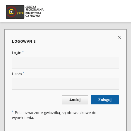
LOGOWANIE
*
Login
*
Hasło
Anuluj
Zaloguj
*
Pola oznaczone gwiazdką, są obowiązkowe do
wypełnienia.