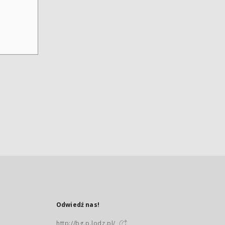
Odwiedź nas!
http://bg.p.lodz.pl/