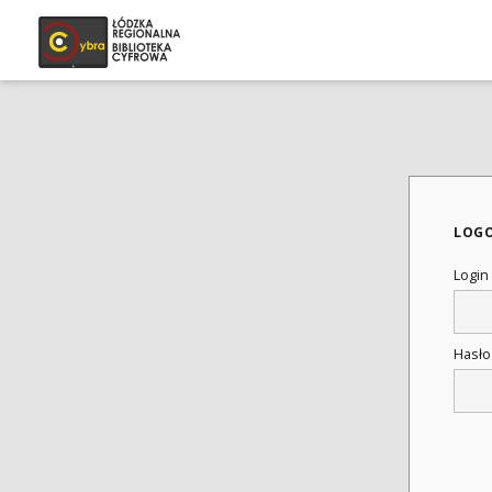
LOG
Login
Hasł