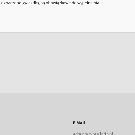
a oznaczone gwiazdką, są obowiązkowe do wypełnienia.
E-Mail
admin@cybra.lodz.pl