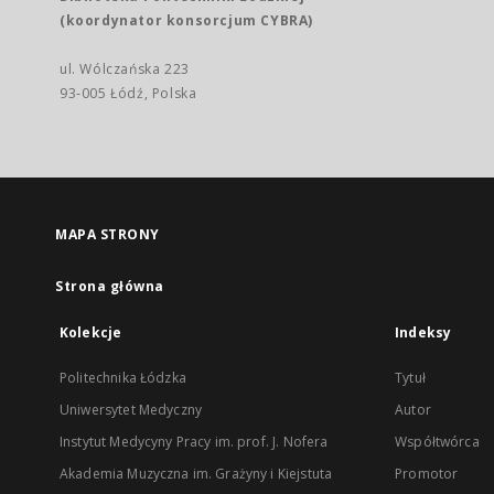
(koordynator konsorcjum CYBRA)
ul. Wólczańska 223
93-005 Łódź, Polska
MAPA STRONY
Strona główna
Kolekcje
Indeksy
Politechnika Łódzka
Tytuł
Uniwersytet Medyczny
Autor
Instytut Medycyny Pracy im. prof. J. Nofera
Współtwórca
Akademia Muzyczna im. Grażyny i Kiejstuta
Promotor