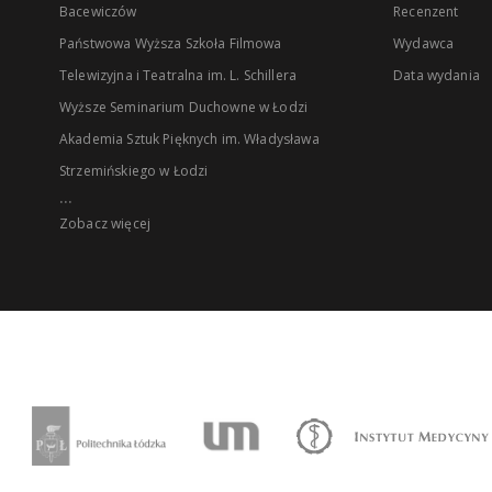
Bacewiczów
Recenzent
Państwowa Wyższa Szkoła Filmowa
Wydawca
Telewizyjna i Teatralna im. L. Schillera
Data wydania
Wyższe Seminarium Duchowne w Łodzi
Akademia Sztuk Pięknych im. Władysława
Strzemińskiego w Łodzi
...
Zobacz więcej