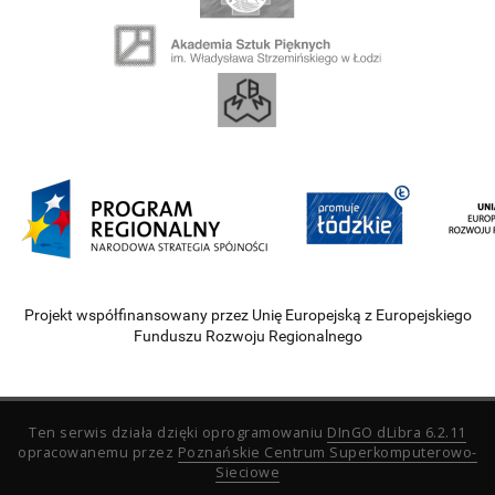
Projekt współfinansowany przez Unię Europejską z Europejskiego
Funduszu Rozwoju Regionalnego
Ten serwis działa dzięki oprogramowaniu
DInGO dLibra 6.2.11
opracowanemu przez
Poznańskie Centrum Superkomputerowo-
Sieciowe