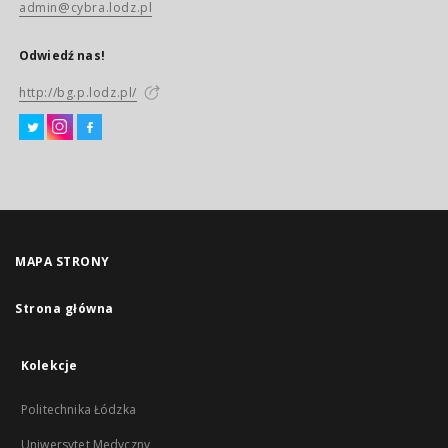
admin@cybra.lodz.pl
Odwiedź nas!
http://bg.p.lodz.pl/
MAPA STRONY
Strona główna
Kolekcje
Politechnika Łódzka
Uniwersytet Medyczny