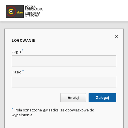
LOGOWANIE
*
Login
*
Hasło
Anuluj
Zaloguj
*
Pola oznaczone gwiazdką, są obowiązkowe do
wypełnienia.