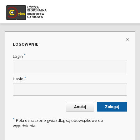
LOGOWANIE
*
Login
*
Hasło
Anuluj
Zaloguj
*
Pola oznaczone gwiazdką, są obowiązkowe do
wypełnienia.