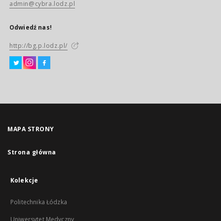
admin@cybra.lodz.pl
Odwiedź nas!
http://bg.p.lodz.pl/
MAPA STRONY
Strona główna
Kolekcje
Politechnika Łódzka
Uniwersytet Medyczny