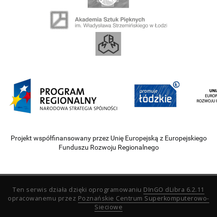
Projekt współfinansowany przez Unię Europejską z Europejskiego
Funduszu Rozwoju Regionalnego
Ten serwis działa dzięki oprogramowaniu
DInGO dLibra 6.2.11
opracowanemu przez
Poznańskie Centrum Superkomputerowo-
Sieciowe