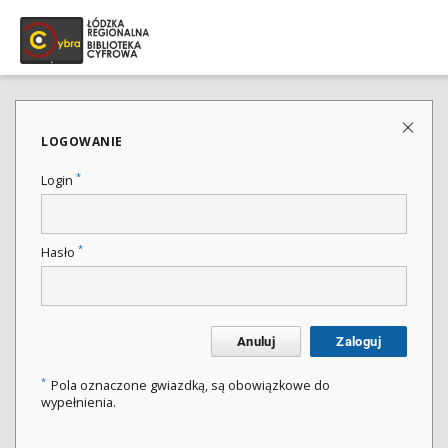
LOGOWANIE
*
Login
*
Hasło
Anuluj
Zaloguj
*
Pola oznaczone gwiazdką, są obowiązkowe do
wypełnienia.