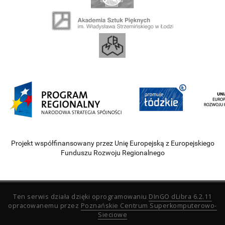
Projekt współfinansowany przez Unię Europejską z Europejskiego
Funduszu Rozwoju Regionalnego
Ten serwis działa dzięki oprogramowaniu
DInGO dLibra 6.2.11
opracowanemu przez
Poznańskie Centrum Superkomputerowo-
Sieciowe