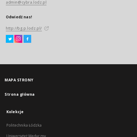
admin@cybra.lodz.pl
Odwiedź nas!
http://bg.p.lodz.pl/
MAPA STRONY
Strona główna
Kolekcje
Politechnika Łódzka
Uniwersytet Medyczny