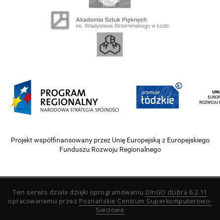
Projekt współfinansowany przez Unię Europejską z Europejskiego
Funduszu Rozwoju Regionalnego
Ten serwis działa dzięki oprogramowaniu
DInGO dLibra 6.2.11
opracowanemu przez
Poznańskie Centrum Superkomputerowo-
Sieciowe