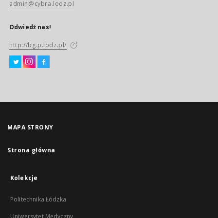
admin@cybra.lodz.pl
Odwiedź nas!
http://bg.p.lodz.pl/
MAPA STRONY
Strona główna
Kolekcje
Politechnika Łódzka
Uniwersytet Medyczny