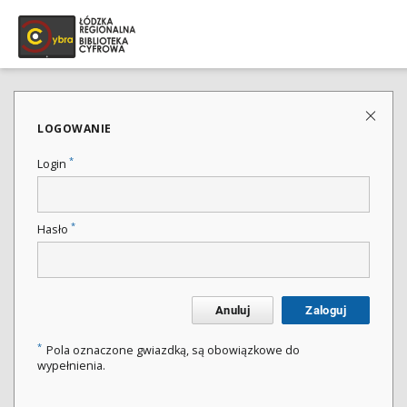
LOGOWANIE
*
Login
*
Hasło
Anuluj
Zaloguj
*
Pola oznaczone gwiazdką, są obowiązkowe do
wypełnienia.