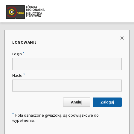
LOGOWANIE
*
Login
*
Hasło
Anuluj
Zaloguj
*
Pola oznaczone gwiazdką, są obowiązkowe do
wypełnienia.