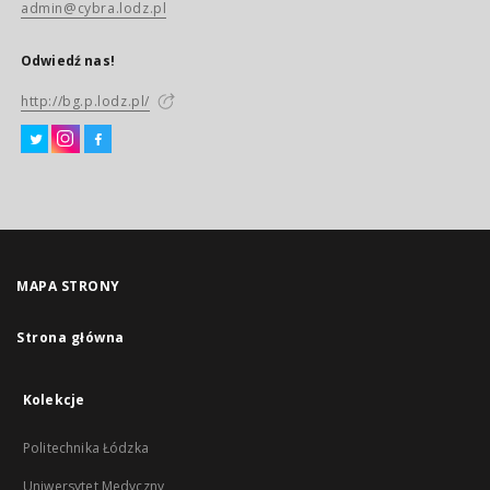
admin@cybra.lodz.pl
Odwiedź nas!
http://bg.p.lodz.pl/
MAPA STRONY
Strona główna
Kolekcje
Politechnika Łódzka
Uniwersytet Medyczny