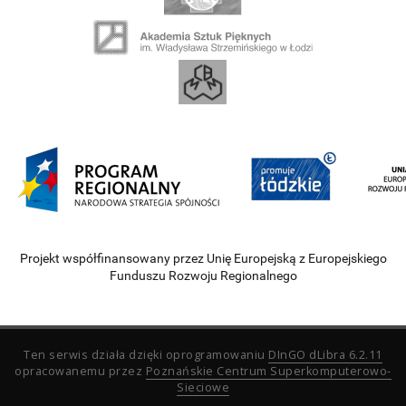
Projekt współfinansowany przez Unię Europejską z Europejskiego
Funduszu Rozwoju Regionalnego
Ten serwis działa dzięki oprogramowaniu
DInGO dLibra 6.2.11
opracowanemu przez
Poznańskie Centrum Superkomputerowo-
Sieciowe