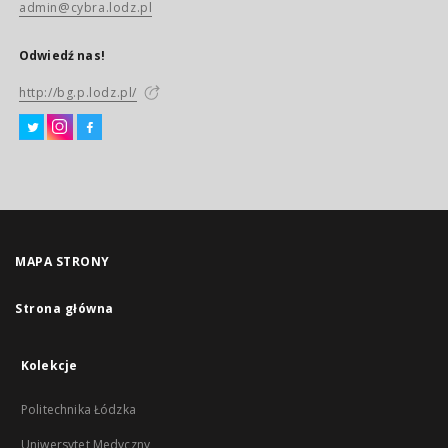
admin@cybra.lodz.pl
Odwiedź nas!
http://bg.p.lodz.pl/
MAPA STRONY
Strona główna
Kolekcje
Politechnika Łódzka
Uniwersytet Medyczny