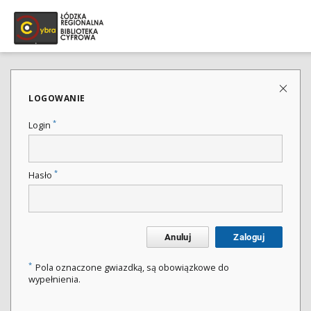
LOGOWANIE
*
Login
*
Hasło
Anuluj
Zaloguj
*
Pola oznaczone gwiazdką, są obowiązkowe do
wypełnienia.