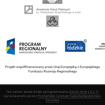
Projekt współfinansowany przez Unię Europejską z Europejskiego
Funduszu Rozwoju Regionalnego
Ten serwis działa dzięki oprogramowaniu
DInGO dLibra 6.2.11
opracowanemu przez
Poznańskie Centrum Superkomputerowo-
Sieciowe