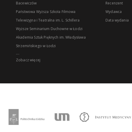
Bacewiczów
Recenzent
Państwowa Wyższa Szkoła Filmowa
Wydawca
Telewizyjna i Teatralna im. L. Schillera
Data wydania
Wyższe Seminarium Duchowne w Łodzi
Akademia Sztuk Pięknych im. Władysława
Strzemińskiego w Łodzi
...
Zobacz więcej