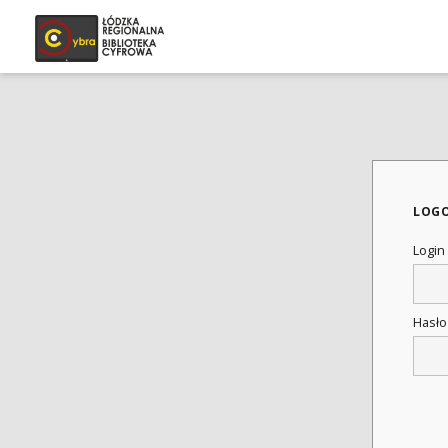
LOG
Login
Hasł