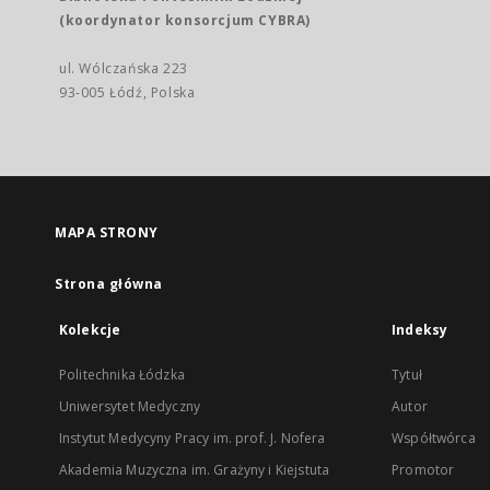
(koordynator konsorcjum CYBRA)
ul. Wólczańska 223
93-005 Łódź, Polska
MAPA STRONY
Strona główna
Kolekcje
Indeksy
Politechnika Łódzka
Tytuł
Uniwersytet Medyczny
Autor
Instytut Medycyny Pracy im. prof. J. Nofera
Współtwórca
Akademia Muzyczna im. Grażyny i Kiejstuta
Promotor