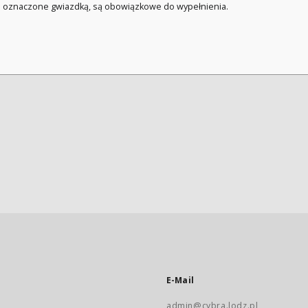
a oznaczone gwiazdką, są obowiązkowe do wypełnienia.
E-Mail
admin@cybra.lodz.pl