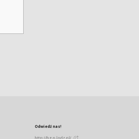
Odwiedź nas!
http://bg.p.lodz.pl/