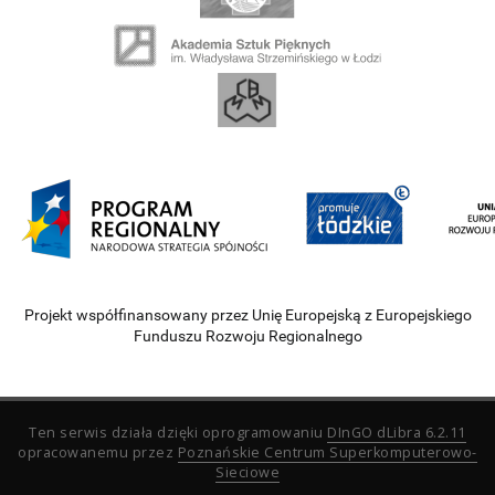
Projekt współfinansowany przez Unię Europejską z Europejskiego
Funduszu Rozwoju Regionalnego
Ten serwis działa dzięki oprogramowaniu
DInGO dLibra 6.2.11
opracowanemu przez
Poznańskie Centrum Superkomputerowo-
Sieciowe