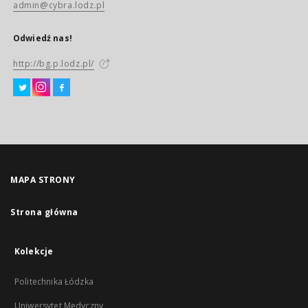
admin@cybra.lodz.pl
Odwiedź nas!
http://bg.p.lodz.pl/
MAPA STRONY
Strona główna
Kolekcje
Politechnika Łódzka
Uniwersytet Medyczny