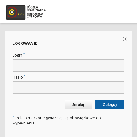
LOGOWANIE
*
Login
*
Hasło
Anuluj
Zaloguj
*
Pola oznaczone gwiazdką, są obowiązkowe do
wypełnienia.