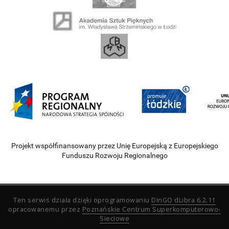
Projekt współfinansowany przez Unię Europejską z Europejskiego
Funduszu Rozwoju Regionalnego
Ten serwis działa dzięki oprogramowaniu
DInGO dLibra 6.2.11
opracowanemu przez
Poznańskie Centrum Superkomputerowo-
Sieciowe