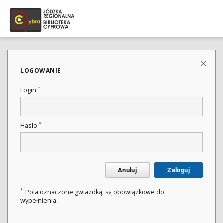
LOGOWANIE
*
Login
*
Hasło
Anuluj
Zaloguj
*
Pola oznaczone gwiazdką, są obowiązkowe do
wypełnienia.