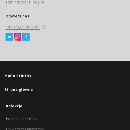
admin@cybra.lodz.pl
Odwiedź nas!
http://bg.p.lodz.pl/
MAPA STRONY
Strona główna
Kolekcje
Politechnika Łódzka
Uniwersytet Medyczny