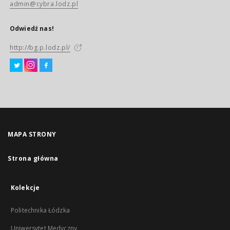
admin@cybra.lodz.pl
Odwiedź nas!
http://bg.p.lodz.pl/
MAPA STRONY
Strona główna
Kolekcje
Politechnika Łódzka
Uniwersytet Medyczny