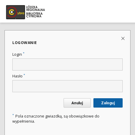
LOGOWANIE
*
Login
*
Hasło
Anuluj
Zaloguj
*
Pola oznaczone gwiazdką, są obowiązkowe do
wypełnienia.