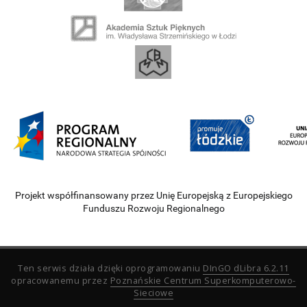
Projekt współfinansowany przez Unię Europejską z Europejskiego
Funduszu Rozwoju Regionalnego
Ten serwis działa dzięki oprogramowaniu
DInGO dLibra 6.2.11
opracowanemu przez
Poznańskie Centrum Superkomputerowo-
Sieciowe