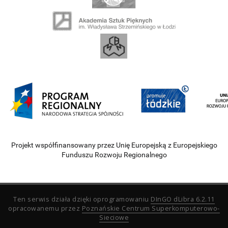
Projekt współfinansowany przez Unię Europejską z Europejskiego
Funduszu Rozwoju Regionalnego
Ten serwis działa dzięki oprogramowaniu
DInGO dLibra 6.2.11
opracowanemu przez
Poznańskie Centrum Superkomputerowo-
Sieciowe