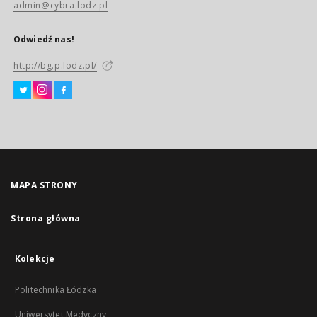
admin@cybra.lodz.pl
Odwiedź nas!
http://bg.p.lodz.pl/
MAPA STRONY
Strona główna
Kolekcje
Politechnika Łódzka
Uniwersytet Medyczny