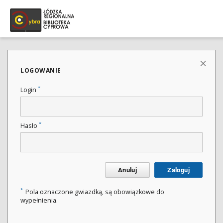
LOGOWANIE
*
Login
*
Hasło
Anuluj
Zaloguj
*
Pola oznaczone gwiazdką, są obowiązkowe do
wypełnienia.