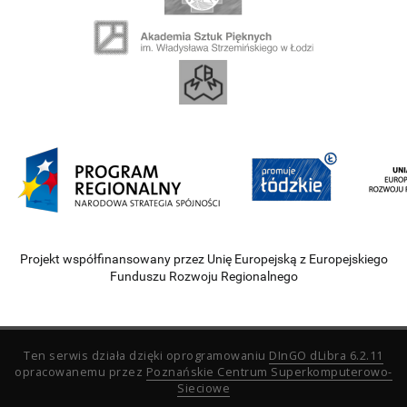
Projekt współfinansowany przez Unię Europejską z Europejskiego
Funduszu Rozwoju Regionalnego
Ten serwis działa dzięki oprogramowaniu
DInGO dLibra 6.2.11
opracowanemu przez
Poznańskie Centrum Superkomputerowo-
Sieciowe