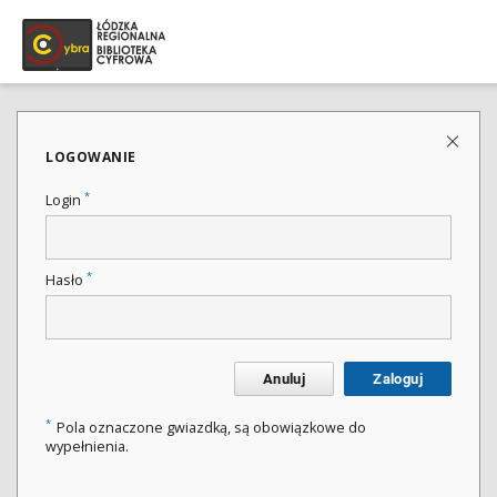
LOGOWANIE
*
Login
*
Hasło
Anuluj
Zaloguj
*
Pola oznaczone gwiazdką, są obowiązkowe do
wypełnienia.