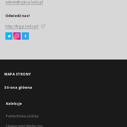
admin@cybra.lodz.pl
Odwiedź nas!
http://bg.p.lodz.pl/
MAPA STRONY
Strona główna
Kolekcje
Politechnika Łódzka
Uniwersytet Medyczny