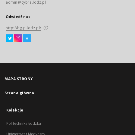
admin@cybra.lodz.pl
Odwiedź nas!
http://bg.p.lodz.pl/
MAPA STRONY
Strona główna
Kolekcje
Politechnika Łódzka
Uniwersytet Medyczny