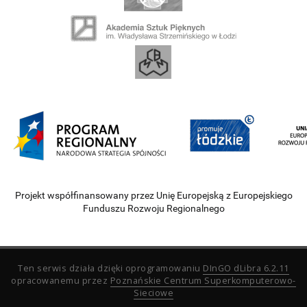
Projekt współfinansowany przez Unię Europejską z Europejskiego
Funduszu Rozwoju Regionalnego
Ten serwis działa dzięki oprogramowaniu
DInGO dLibra 6.2.11
opracowanemu przez
Poznańskie Centrum Superkomputerowo-
Sieciowe