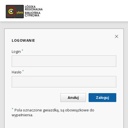
LOGOWANIE
*
Login
*
Hasło
Anuluj
Zaloguj
*
Pola oznaczone gwiazdką, są obowiązkowe do
wypełnienia.