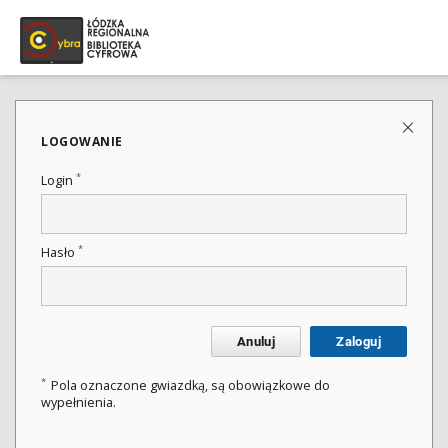
LOGOWANIE
*
Login
*
Hasło
Anuluj
Zaloguj
*
Pola oznaczone gwiazdką, są obowiązkowe do
wypełnienia.