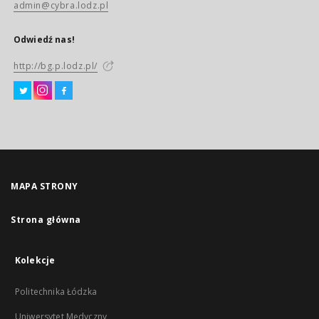
admin@cybra.lodz.pl
Odwiedź nas!
http://bg.p.lodz.pl/
MAPA STRONY
Strona główna
Kolekcje
Politechnika Łódzka
Uniwersytet Medyczny