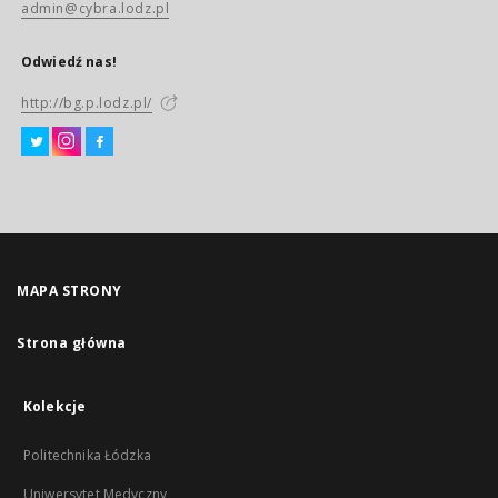
admin@cybra.lodz.pl
Odwiedź nas!
http://bg.p.lodz.pl/
MAPA STRONY
Strona główna
Kolekcje
Politechnika Łódzka
Uniwersytet Medyczny