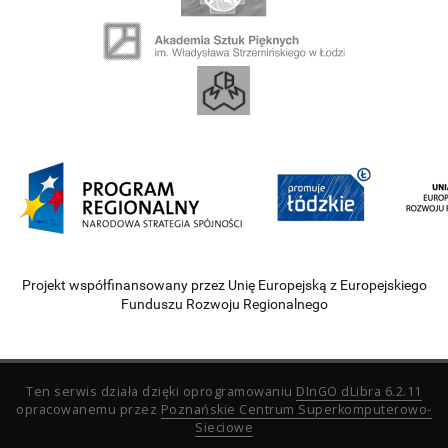
Projekt współfinansowany przez Unię Europejską z Europejskiego
Funduszu Rozwoju Regionalnego
Ten serwis działa dzięki oprogramowaniu
DInGO dLibra 6.2.11
opracowanemu przez
Poznańskie Centrum Superkomputerowo-
Sieciowe