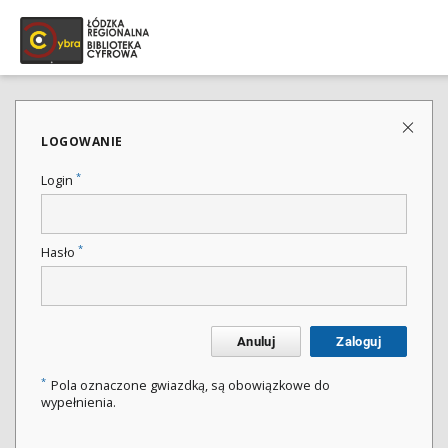
LOGOWANIE
*
Login
*
Hasło
Anuluj
Zaloguj
*
Pola oznaczone gwiazdką, są obowiązkowe do
wypełnienia.